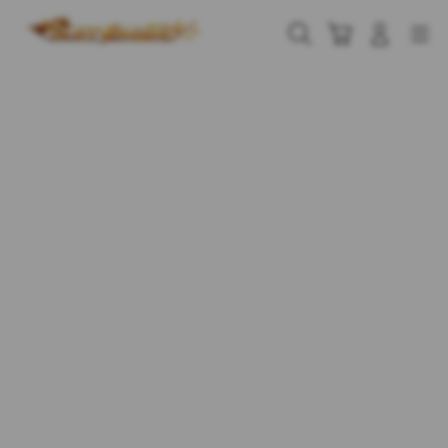
Skip
to
Cari
Troli
Login
Navigation
content