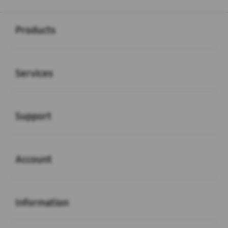
Buka
Footer Navigation
Products
Buka
Services
Buka
Support
Buka
Account
Buka
Information