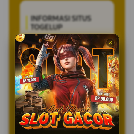
INFORMASI SITUS
TOGELUP
Penilaian Pengguna
77.888.797
Sistem Pembayaran
4 Metode
Layanan Support
24/7
Platform
Multi-Device
PENAWARAN SPESIAL