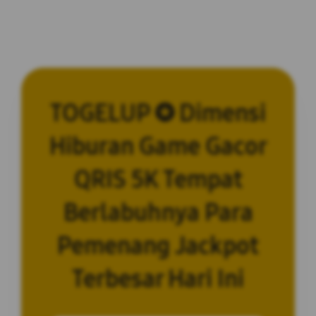
TOGELUP ✪ Dimensi
Hiburan Game Gacor
QRIS 5K Tempat
Berlabuhnya Para
Pemenang Jackpot
Terbesar Hari Ini