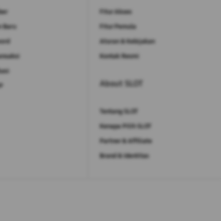
ber
Fitur Akses
n Baru
Fitur Pemula
ord
Aturan & Kebijakan
ansaksi
Kontak Resmi
kasi
About SLOT
P
Tentang SLOT
Kenapa Pilih SLOT
Partner & Affiliate
Brand & Identitas