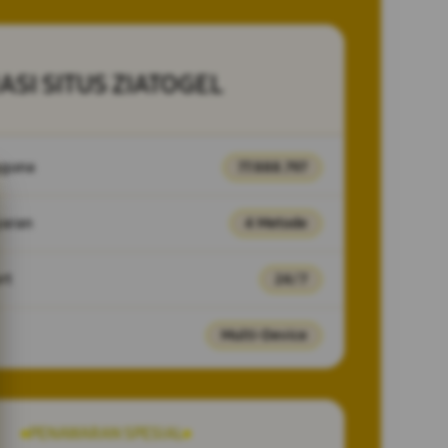
SI SITUS ZIATOGEL
gguna
77.888.797
yaran
4 Metode
rt
24/7
Multi-Device
PENAWARAN SPESIAL