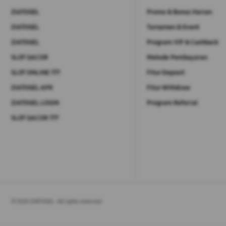
ZIATOGEL
Promo & Bonus Harian
ZIATOGEL
Turnamen & Event
ZIATOGEL
Program VIP & Cashback
SLOT GACOR
Metode Pembayaran
SLOT ONLINE 777
Fitur Deposit
ZIATOGEL APK
Fitur Withdraw
ZIATOGEL LOGIN
Program Referral
SLOT GACOR 777
© 2025 ZIATOGEL. All rights reserved.