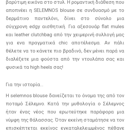
βαρύτιμη εικόνα στο στυλ. Η ρομαντική διάθεση που
αποπνέει η SELEMNOS blouse σε συνδυασμό με το
δερμάτινο παντελόνι, δίνει στο σύνολο μια
σύγχρονη edgy αισθητική. Για αξεσουάρ flat mules
και leather clutchbag από την χειμερινή συλλογή μας
για ενα πραγματικά chic αποτέλεσμα. Αν πάλι
θέλετε να το κάνετε πιο βραδινό, δεν μένει παρά να
διαλέξετε μια φούστα από την ντουλάπα σας και
φυσικά τα high heels σας!
Για την ιστορία…
Η selemnos blouse δανείζεται το όνομα της από τον
ποταμό Σέλεμνο. Κατά την μυθολογία ο Σέλεμνος
ήταν ένας νέος που ερωτεύτηκε παράφορα μια
νύμφη της θάλασσας. Όταν εκείνη σταμάτησε να τον
επισκέπτεται εκείνος εγκαταλελειμμένος πέθανε